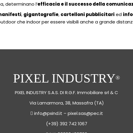
gna, determinano l’
efficacia e il successo della comunica
anifesti
,
gigantografie
,
cartelloni pubblicitari
ed
inf
 outdoor che indoor per essere visibili anche a grande distanza
PIXEL INDUSTRY
®
PIXEL INDUSTRY S.A.S. DI R.G.F. Immobiliare srl & C
Via Lamarmora, 38, Massafra (TA)
info@pxind.it
–
pixel.sas@pec.it
(+39) 392 742 1067